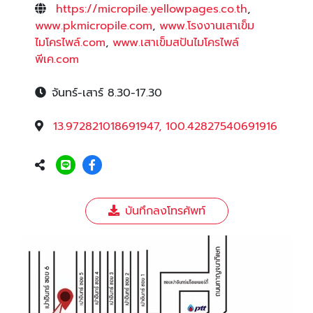
https://micropile.yellowpages.co.th
,
www.pkmicropile.com
,
www.โรงงานเสาเข็ม
ไมโครไพล์.com
,
www.เสาเข็มสปันไมโครไพล์
พีเค.com
จันทร์-เสาร์ 8.30-17.30
13.972821018691947, 100.42827540691916
บันทึกลงโทรศัพท์